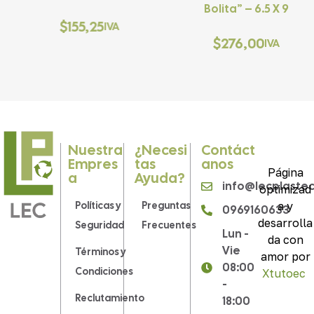
Bolita” – 6.5 X 9
$
155,25
IVA
$
276,00
IVA
Nuestra
¿Necesi
Contáct
Empres
Tas
Anos
Página
A
Ayuda?
info@lecplaste
optimizad
Políticas y
Preguntas
a y
0969160633
desarrolla
Seguridad
Frecuentes
Lun -
da con
Vie
Términos y
amor por
08:00
Condiciones
Xtutoec
.
-
Reclutamiento
18:00