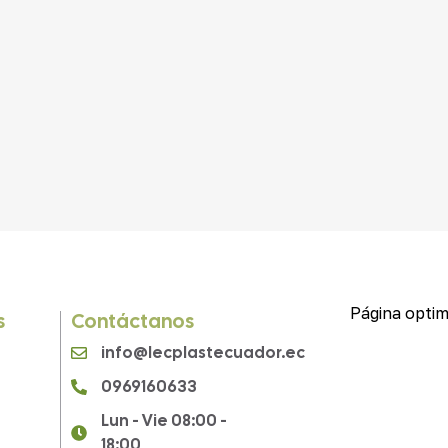
Página optim
s
Contáctanos
info@lecplastecuador.ec
0969160633
Lun - Vie 08:00 -
18:00