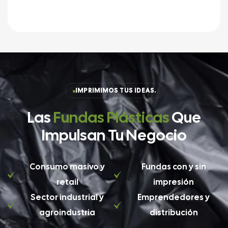
IMPRIMIMOS TUS IDEAS.
Ver más
Las
Fundas Plásticas
Que
Impulsan Tu Negocio
Consumo masivo y
Fundas con y sin
retail
impresión
Sector industrial y
Emprendedores y
agroindustria
distribución