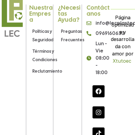
Nuestra
¿Necesi
Contáct
Empres
Tas
Anos
Página
A
Ayuda?
info@lecplaste
optimizad
Políticas y
Preguntas
a y
0969160633
desarrolla
Seguridad
Frecuentes
Lun -
da con
Vie
Términos y
amor por
08:00
Condiciones
Xtutoec
.
-
Reclutamiento
18:00