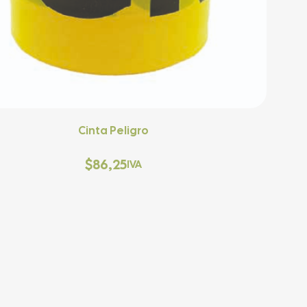
Cinta Peligro
$
86,25
IVA