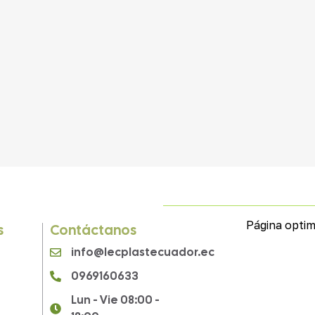
Página optim
s
Contáctanos
info@lecplastecuador.ec
0969160633
Lun - Vie 08:00 -