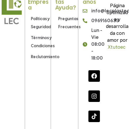
Empres
Tas
Anos
Página
A
Ayuda?
info@lecplaste
optimizad
Políticas y
Preguntas
a y
0969160633
desarrolla
Seguridad
Frecuentes
Lun -
da con
Vie
Términos y
amor por
08:00
Condiciones
Xtutoec
.
-
Reclutamiento
18:00