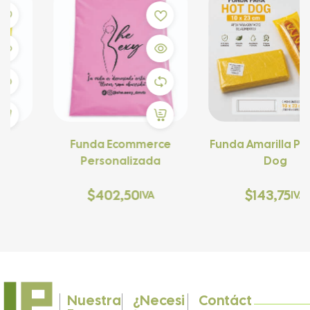
Funda Ecommerce
Funda Amarilla Para Hot
Personalizada
Dog
$
402,50
$
143,75
IVA
IVA
Nuestra
¿Necesi
Contáct