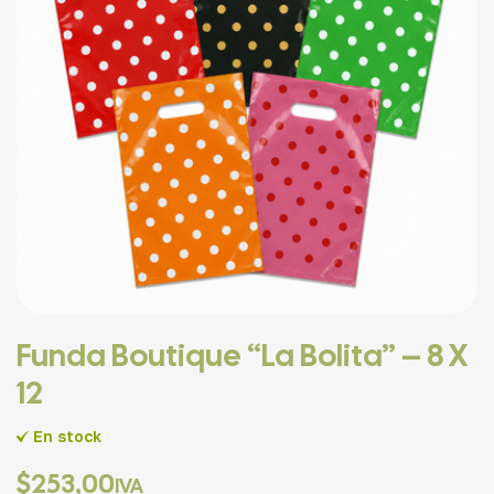
Funda Boutique “La Bolita” – 8 X
12
En stock
$
253,00
IVA