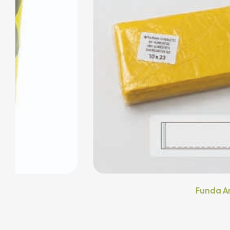
Funda Amarilla Para Hot D
$
143,75
IVA