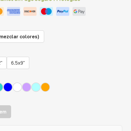
(mezclar colores)
2"
6.5x9"
tem