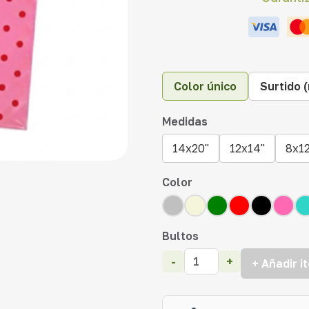
Color único
Surtido 
Medidas
14x20"
12x14"
8x1
Color
Bultos
-
+
+ Añadir i