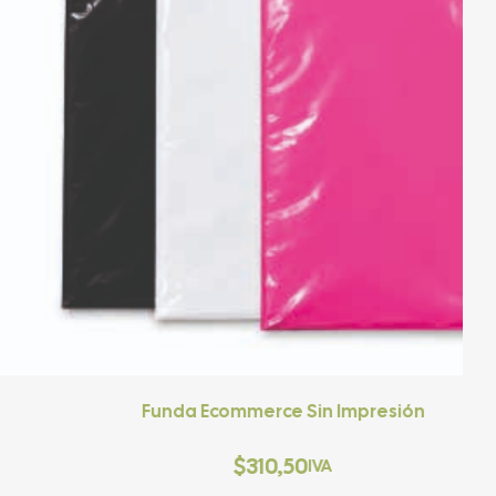
nda Ecommerce Sin Impresión
$
310,50
IVA