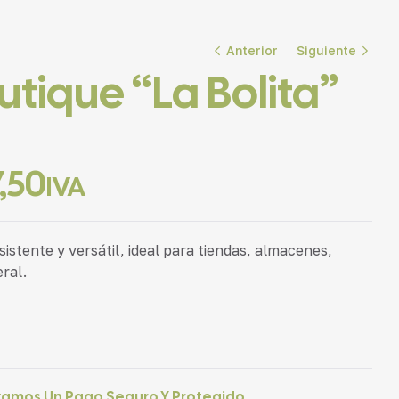
Anterior
Siguiente
tique “La Bolita”
$
$
425,50
276,00
IVA
IVA
,50
IVA
istente y versátil, ideal para tiendas, almacenes,
ral.
zamos Un Pago Seguro Y Protegido