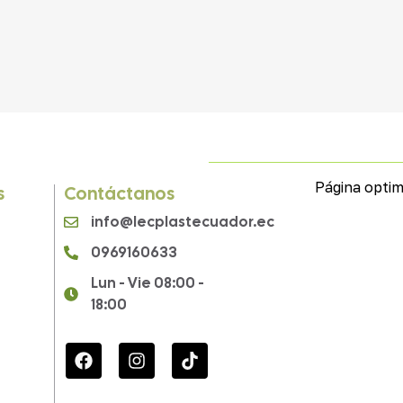
Página optim
s
Contáctanos
info@lecplastecuador.ec
0969160633
Lun - Vie 08:00 -
18:00