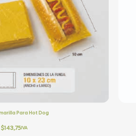
og
Fu