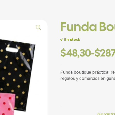
Funda Bou
En stock
$
48,30
-
$
287
Funda boutique práctica, res
regalos y comercios en gene
Garanti