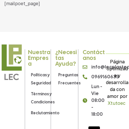
[mailpoet_page]
Nuestra
¿Necesi
Contáct
Empres
Tas
Anos
Página
A
Ayuda?
info@lecplaste
optimizad
Políticas y
Preguntas
a y
0969160633
desarrolla
Seguridad
Frecuentes
Lun -
da con
Vie
Términos y
amor por
08:00
Condiciones
Xtutoec
.
-
Reclutamiento
18:00