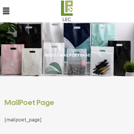
INICIO
/ MAILPOET PAGE
MailPoet Page
[mailpoet_page]